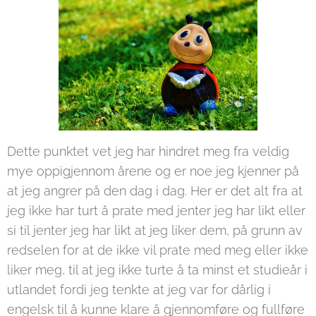
Dette punktet vet jeg har hindret meg fra veldig
mye oppigjennom årene og er noe jeg kjenner på
at jeg angrer på den dag i dag. Her er det alt fra at
jeg ikke har turt å prate med jenter jeg har likt eller
si til jenter jeg har likt at jeg liker dem, på grunn av
redselen for at de ikke vil prate med meg eller ikke
liker meg, til at jeg ikke turte å ta minst et studieår i
utlandet fordi jeg tenkte at jeg var for dårlig i
engelsk til å kunne klare å gjennomføre og fullføre